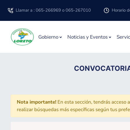
Llamar a : 065-266969 o 065-267010
Horario de
icon
icon
Gobierno
Noticias y Eventos
Servic
CONVOCATORIA
Nota importante!
En esta sección, tendrás acceso a
realizar búsquedas más específicas según tus prefere