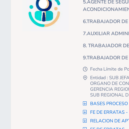
5.AGENTE DE SEGU
ACONDICIONAMIEN
6.TRABAJADOR DE 
7.AUXILIAR ADMIN
8. TRABAJADOR DE
9.TRABAJADOR DE 
Fecha Límite de P
icon
Entidad : SUB J
icon
ORGANO DE CONT
GERENCIA REGIO
SUB REGIONAL D
BASES PROCESO 
icon
FE DE ERRATAS 
icon
RELACION DE AP
icon