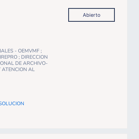
Abierto
IALES - OEMVMF ;
IREPRO ; DIRECCION
IONAL DE ARCHIVO-
Y ATENCION AL
BSOLUCION