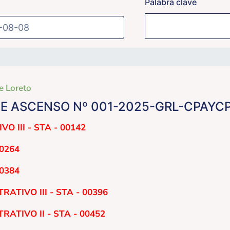
Palabra clave
e Loreto
E ASCENSO Nº 001-2025-GRL-CPAYC
O III - STA - 00142
00264
00384
ATIVO III - STA - 00396
ATIVO II - STA - 00452