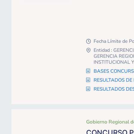
Fecha Límite de P
icon
Entidad : GEREN
icon
GERENCIA REGIO
INSTITUCIONAL Y
BASES CONCURSO
icon
RESULTADOS DE
icon
RESULTADOS DE
icon
Gobierno Regional d
CONCURSO PÚ