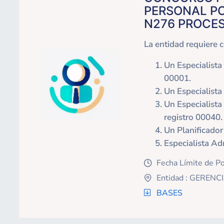
PERSONAL PO
N276 PROCES
La entidad requiere c
Un Especialista
00001.
Un Especialista
Un Especialista 
registro 00040.
Un Planificador 
Especialista Adm
Fecha Límite de P
icon
Entidad : GERE
icon
BASES
icon