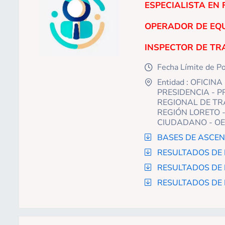
ESPECIALISTA EN F
OPERADOR DE EQUI
INSPECTOR DE TRAB
Fecha Límite de P
icon
Entidad : OFICI
icon
PRESIDENCIA - P
REGIONAL DE TR
REGIÓN LORETO 
CIUDADANO - O
BASES DE ASCEN
icon
RESULTADOS DE
icon
RESULTADOS DE 
icon
RESULTADOS DE 
icon