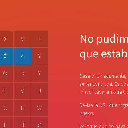
No pudimo
X
M
E
que estab
0
4
Y
Q
D
Y
Desafortunadamente, 
ser encontrada. Es po
E
V
J
inhabilitada, en otra u
Revisa la URL que ingr
C
E
W
nuevo.
F
H
Q
Verifique que no haya 