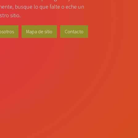
amente, busque lo que falte o eche un
tro sitio.
osotros
Mapa de sitio
Contacto