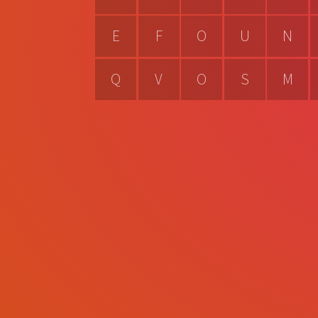
E
F
O
U
N
Q
V
O
S
M