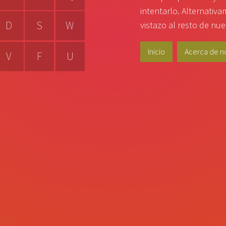
intentarlo. Alternativ
D
S
W
vistazo al resto de nues
Inicio
Acerca de n
V
F
U