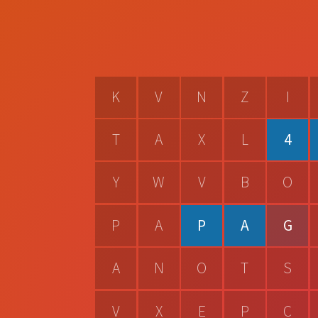
K
V
N
Z
I
T
A
X
L
4
Y
W
V
B
O
P
A
P
A
G
A
N
O
T
S
V
X
E
P
C